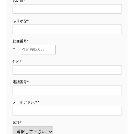
お名前*
ふりがな*
郵便番号*
〒
住所*
電話番号*
メールアドレス*
席種*