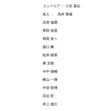
コッペリア ： 小豆 真以
友人 ： 高井 香織
吉房 伽倻
車田 奈苗
和田 奈々
坂口 舞
松井 晴香
東 文昭
今中 雄輔
椎山 一輝
中弥 智博
宗近 匠
井上 雄介