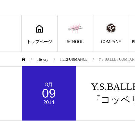
トップページ
SCHOOL
COMPANY
P
History
PERFORMANCE
Y.S.BALLET COMP
Y.S.BAL
8月
09
『コッペ
2014