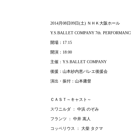
2014月08日09日(土) ＮＨＫ大阪ホール
Y.S.BALLET COMPANY 7th. PERFORMANC
開場：17:15
開演：18:00
主催：Y.S.BALLET COMPANY
後援：山本紗内恵バレエ後援会
演出・振付：山本庸督
ＣＡＳＴ～キャスト～
スワニルダ ： 中浜 のぞみ
フランツ ： 中井 嵩人
コッペリウス ： 大柴 タクマ